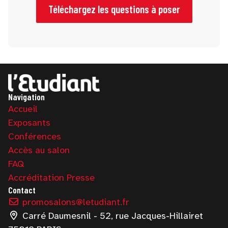
professionnels.
Téléchargez les questions à poser
Navigation
Accueil
Exposants
Conférences
Accès au salon
FAQ
Accréditation Presse
Contact
promosalons@letudiant.fr
Carré Daumesnil - 52, rue Jacques-Hillairet